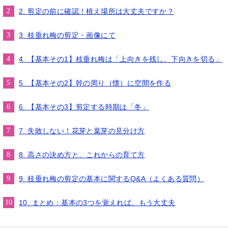
2. 剪定の前に確認！植え場所は大丈夫ですか？
3. 枝垂れ梅の剪定・画像にて
4. 【基本その1】枝垂れ梅は「上向きを残し、下向きを切る」
5. 【基本その2】幹の周り（懐）に空間を作る
6. 【基本その3】剪定する時期は「冬」
7. 失敗しない！花芽と葉芽の見分け方
8. 高さの決め方と、これからの育て方
9. 枝垂れ梅の剪定の基本に関するQ&A（よくある質問）
10. まとめ：基本の3つを覚えれば、もう大丈夫