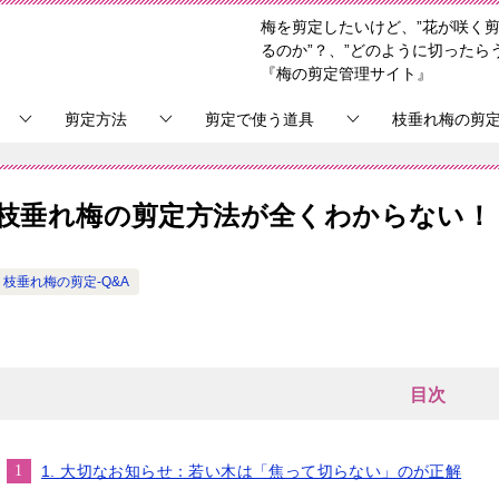
梅を剪定したいけど、”花が咲く剪
るのか”？、”どのように切ったら
『梅の剪定管理サイト』
剪定方法
剪定で使う道具
枝垂れ梅の剪
枝垂れ梅の剪定方法が全くわからない！
枝垂れ梅の剪定-Q&A
目次
1. 大切なお知らせ：若い木は「焦って切らない」のが正解