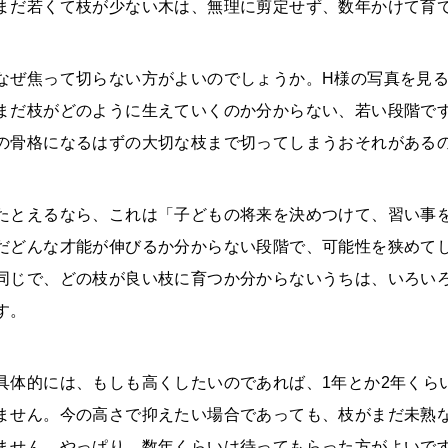
まだ若くて枝が少ない木は、無理に剪定せず、数年かけて育
なぜ焦って切らない方がよいのでしょうか。H様の写真を見る
まだ枝がどのように生えていくのか分からない、若い段階で
の骨格になるはずの大切な枝まで切ってしまうおそれがある
たとえるなら、これは「子どもの将来を決めつけて、習い事
だどんな才能が伸びるか分からない段階で、可能性を狭めて
同じで、どの枝が良い枝に育つか分からないうちは、いろい
す。
具体的には、もしも高くしたいのであれば、1年とか2年くら
ません。今の高さで抑えたい場合であっても、枝がまだ未熟
ません。やっぱり、数年くらいは待ってもらった方がよいで