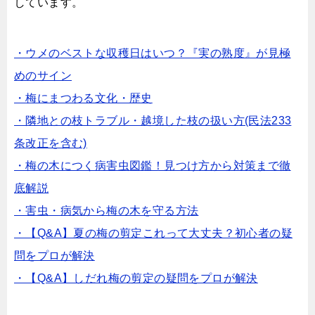
しています。
・ウメのベストな収穫日はいつ？『実の熟度』が見極
めのサイン
・梅にまつわる文化・歴史
・隣地との枝トラブル・越境した枝の扱い方(民法233
条改正を含む)
・梅の木につく病害虫図鑑！見つけ方から対策まで徹
底解説
・害虫・病気から梅の木を守る方法
・【Q&A】夏の梅の剪定これって大丈夫？初心者の疑
問をプロが解決
・【Q&A】しだれ梅の剪定の疑問をプロが解決