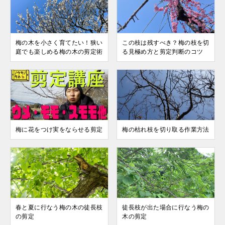
梅の木を小さく育てたい！狭い
この枝は残すべき？梅の枝を切
庭でも楽しめる梅の木の剪定術
る見極め方と剪定判断のコツ
梅に花をつけ実をならせる剪定
梅の枯れ枝を切り取る作業方法
春と夏に行なう梅の木の徒長枝
徒長枝が出た場合に行なう梅の
の剪定
木の剪定