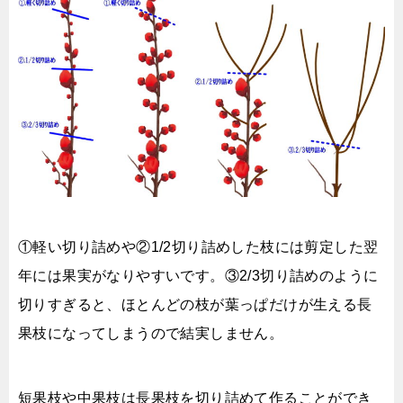
①軽い切り詰めや②1/2切り詰めした枝には剪定した翌
年には果実がなりやすいです。③2/3切り詰めのように
切りすぎると、ほとんどの枝が葉っぱだけが生える長
果枝になってしまうので結実しません。
短果枝や中果枝は長果枝を切り詰めて作ることができ