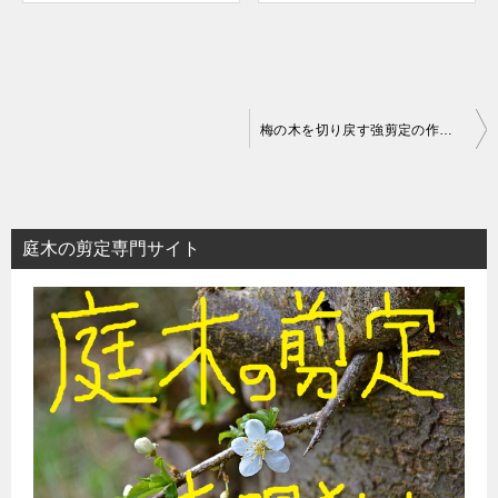
投
梅の木を切り戻す強剪定の作業方法｜枯らさず樹形を整える冬の極意
稿
ナ
ビ
庭木の剪定専門サイト
ゲ
ー
シ
ョ
ン