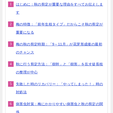
はじめに：秋の剪定が重要な理由をすべてお伝えしま
す
梅の特徴：「前年生枝タイプ」だからこそ秋の剪定が
重要になる
梅の秋の剪定時期：「9～11月」が花芽形成後の最初
のチャンス
秋に行う剪定方法：「樹幹」と「樹形」を乱す徒長枝
の整理が中心
失敗した時のリカバリー：「やってしまった！」時の
対処法
病害虫対策：梅にかかりやすい病害虫と秋の剪定の関
係