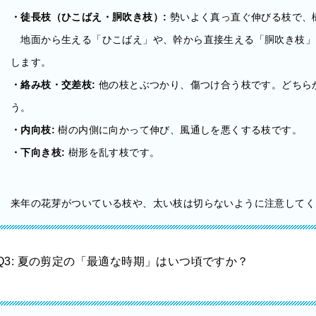
・徒長枝（ひこばえ・胴吹き枝）:
勢いよく真っ直ぐ伸びる枝で、
地面から生える「ひこばえ」や、幹から直接生える「胴吹き枝」
します。
・絡み枝・交差枝:
他の枝とぶつかり、傷つけ合う枝です。どちら
う。
・内向枝:
樹の内側に向かって伸び、風通しを悪くする枝です。
・下向き枝:
樹形を乱す枝です。
来年の花芽がついている枝や、太い枝は切らないように注意してく
Q3: 夏の剪定の「最適な時期」はいつ頃ですか？