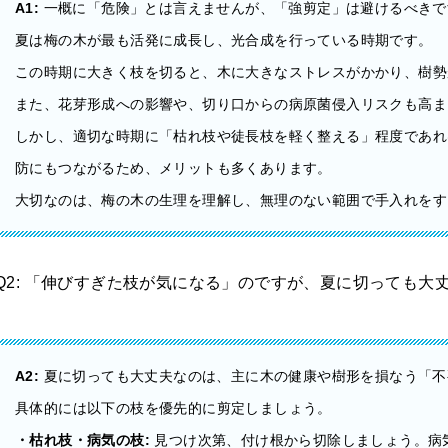
A1:
一概に「危険」とは言えませんが、「強剪定」は避けるべきで
夏は梅の木が最も活発に成長し、光合成を行っている時期です。
この時期に大きく枝を切ると、木に大きなストレスがかかり、樹勢
また、花芽形成への影響や、切り口からの病原菌侵入リスクも高ま
しかし、適切な時期に「枯れ枝や徒長枝を軽く整える」程度であれ
防にもつながるため、メリットも多くあります。
大切なのは、梅の木の生理を理解し、無理のない範囲で手入れをす
Q2: 「伸びすぎた枝が気になる」のですが、夏に切っても大
A2:
夏に切っても大丈夫なのは、主に木の健康や樹形を損なう「不
具体的には以下の枝を優先的に剪定しましょう。
・枯れ枝・病気の枝:
見つけ次第、付け根から切除しましょう。病