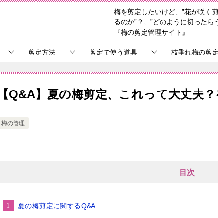
梅を剪定したいけど、”花が咲く剪
るのか”？、”どのように切ったら
『梅の剪定管理サイト』
剪定方法
剪定で使う道具
枝垂れ梅の剪
【Q&A】夏の梅剪定、これって大丈夫
梅の管理
目次
夏の梅剪定に関するQ&A