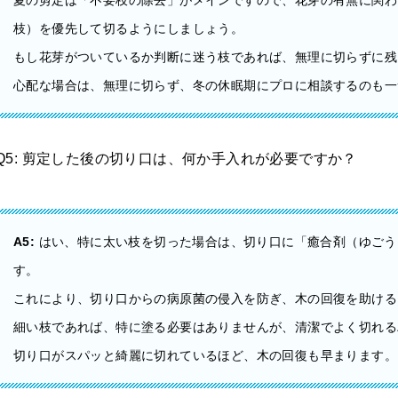
夏の剪定は「不要枝の除去」がメインですので、花芽の有無に関わ
枝）を優先して切るようにしましょう。
もし花芽がついているか判断に迷う枝であれば、無理に切らずに残
心配な場合は、無理に切らず、冬の休眠期にプロに相談するのも一
Q5: 剪定した後の切り口は、何か手入れが必要ですか？
A5:
はい、特に太い枝を切った場合は、切り口に「癒合剤（ゆごう
す。
これにより、切り口からの病原菌の侵入を防ぎ、木の回復を助ける
細い枝であれば、特に塗る必要はありませんが、清潔でよく切れる
切り口がスパッと綺麗に切れているほど、木の回復も早まります。