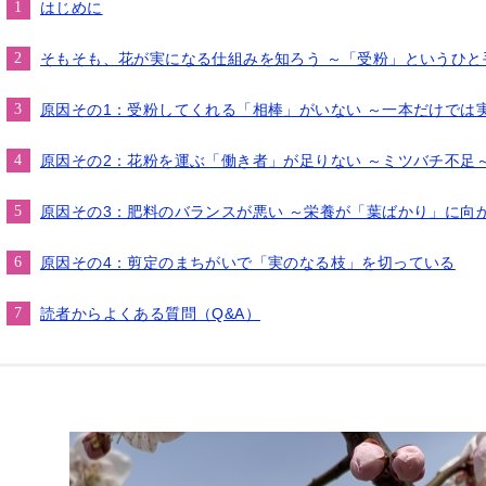
はじめに
そもそも、花が実になる仕組みを知ろう ～「受粉」というひと
原因その1：受粉してくれる「相棒」がいない ～一本だけでは
原因その2：花粉を運ぶ「働き者」が足りない ～ミツバチ不足
原因その3：肥料のバランスが悪い ～栄養が「葉ばかり」に向
原因その4：剪定のまちがいで「実のなる枝」を切っている
読者からよくある質問（Q&A）