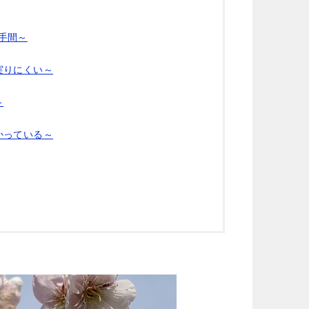
手間～
実りにくい～
～
かっている～