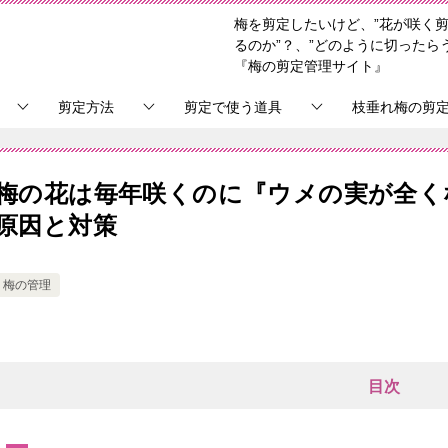
梅を剪定したいけど、”花が咲く剪
るのか”？、”どのように切ったら
『梅の剪定管理サイト』
剪定方法
剪定で使う道具
枝垂れ梅の剪
梅の花は毎年咲くのに『ウメの実が全く
原因と対策
梅の管理
目次