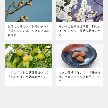
お気に入りのウメを増やそう！
梅の木の受粉樹は不要！1本だ
『挿し木』を成功させるプロの
けでも実がつく優秀な品種まと
裏ワザ
め
ウメのベストな収穫日はいつ？
ウメの種捨てないで！『安眠梅
『実の熟度』が見極めサイン
枕』と簡単エコな再利用アイデ
ア