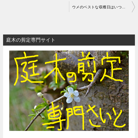
投
ウメのベストな収穫日はいつ？『実の熟度』が見極めサイン
稿
ナ
ビ
庭木の剪定専門サイト
ゲ
ー
シ
ョ
ン