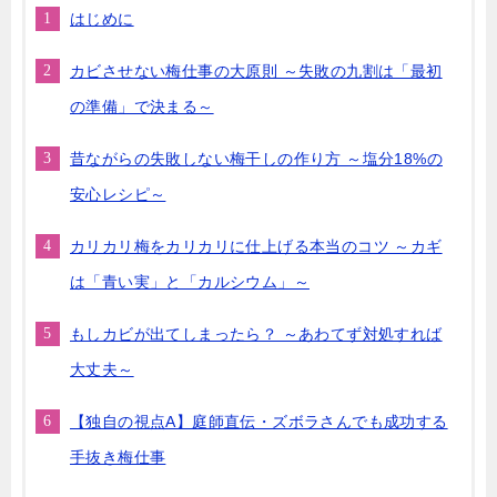
はじめに
カビさせない梅仕事の大原則 ～失敗の九割は「最初
の準備」で決まる～
昔ながらの失敗しない梅干しの作り方 ～塩分18%の
安心レシピ～
カリカリ梅をカリカリに仕上げる本当のコツ ～カギ
は「青い実」と「カルシウム」～
もしカビが出てしまったら？ ～あわてず対処すれば
大丈夫～
【独自の視点A】庭師直伝・ズボラさんでも成功する
手抜き梅仕事