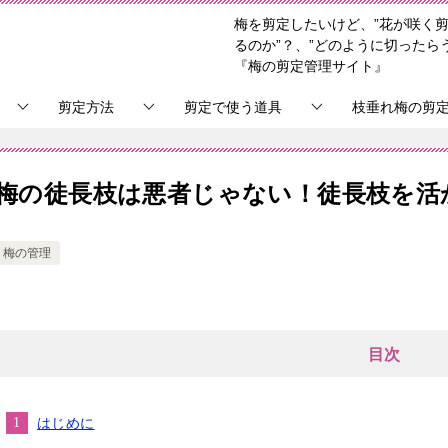
梅を剪定したいけど、”花が咲く剪
るのか”？、”どのように切ったら
『梅の剪定管理サイト』
剪定方法
剪定で使う道具
枝垂れ梅の剪
梅の徒長枝は悪者じゃない！徒長枝を活
梅の管理
目次
はじめに