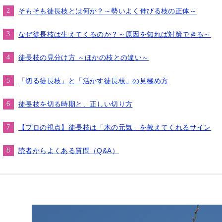
そもそも徒長枝とは何か？～勢いよく伸びる枝の正体～
なぜ徒長枝は生えてくるのか？～原因を知れば対策できる～
徒長枝の見分け方 ～ほかの枝との違い～
「切る徒長枝」と「活かす徒長枝」の見極め方
徒長枝を切る時期と、正しい切り方
【プロの視点】徒長枝は「木の元気」を教えてくれるサイン
読者からよくある質問（Q&A）